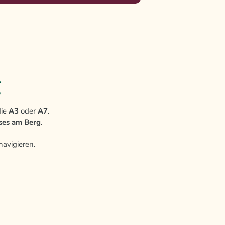
g
die
A3
oder
A7
.
ses am Berg
.
avigieren.